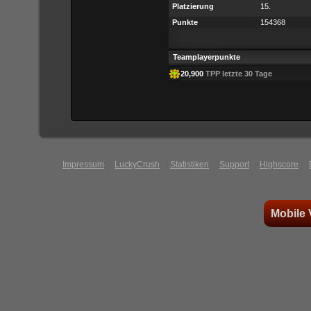
Platzierung
15.
Punkte
154368
Teamplayerpunkte
20,900
TPP letzte 30 Tage
Impressum
LuckyCrush
Statistiken
Support
Highscore
Mobile 