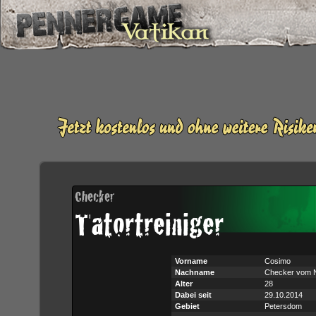
Checker
Tatortreiniger
Vorname
Cosimo
Nachname
Checker vom 
Alter
28
Dabei seit
29.10.2014
Gebiet
Petersdom